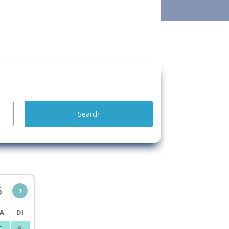
6
›
A
DI