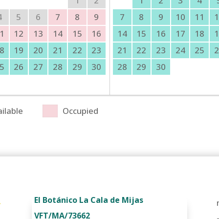
1
2
1
2
3
4
4
5
6
7
8
9
7
8
9
10
11
1
1
12
13
14
15
16
14
15
16
17
18
1
8
19
20
21
22
23
21
22
23
24
25
2
5
26
27
28
29
30
28
29
30
ilable
Occupied
El Botánico La Cala de Mijas
VFT/MA/73662