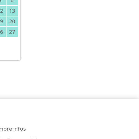
5
6
2
13
9
20
6
27
more infos