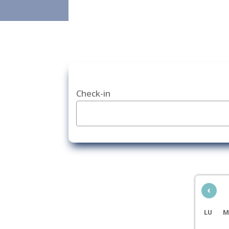
Check-in
‹
LU
M